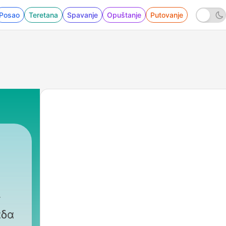
Posao
Teretana
Spavanje
Opuštanje
Putovanje
t
άδα