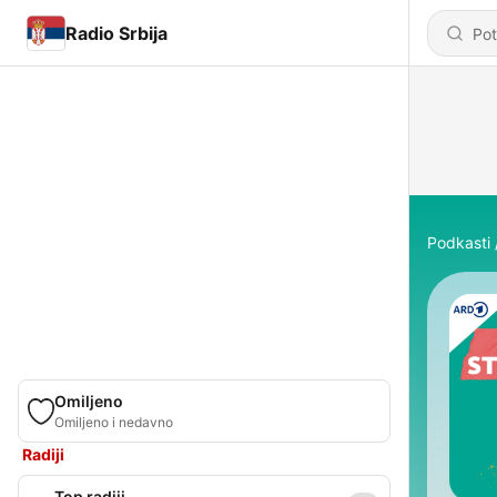
Radio Srbija
Podkasti
Omiljeno
Omiljeno i nedavno
Radiji
Top radiji