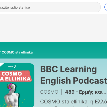
COSMO sta ellinika
BBC Learning
English Podcas
COSMO
|
489 - Ερμής και ο Κόσμος – Ε6 Μαθαίνοντας Γερμανικά
COSMO sta ellinika, η Ελλ