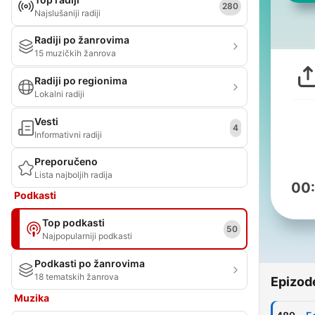
280
Najslušaniji radiji
Radiji po žanrovima
15 muzičkih žanrova
Radiji po regionima
Lokalni radiji
Vesti
4
Informativni radiji
Preporučeno
Lista najboljih radija
00
Podkasti
Top podkasti
50
Najpopularniji podkasti
Podkasti po žanrovima
18 tematskih žanrova
Epizod
Muzika