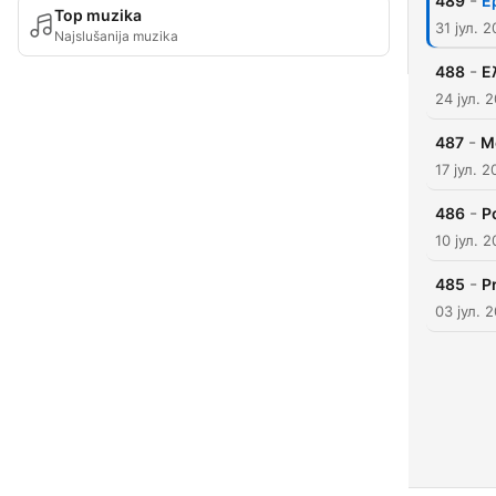
-
489
Ε
Top muzika
31 јул. 
Najslušanija muzika
-
488
Ε
24 јул. 
-
487
Μ
17 јул. 
-
486
Ρ
10 јул. 
-
485
P
03 јул. 