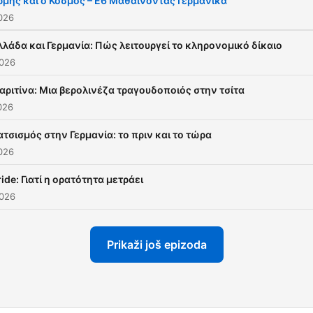
ρμής και ο Κόσμος – Ε6 Μαθαίνοντας Γερμανικά
bei Dir.
2026
λλάδα και Γερμανία: Πώς λειτουργεί το κληρονομικό δίκαιο
2026
αριτίνα: Μια βερολινέζα τραγουδοποιός στην τσίτα
2026
ατσισμός στην Γερμανία: το πριν και το τώρα
2026
ride: Γιατί η ορατότητα μετράει
2026
Prikaži još epizoda