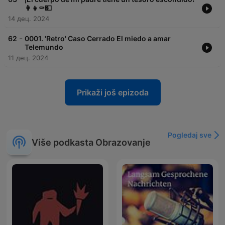
👩‍👧⚰️💵
14 дец. 2024
-
62
0001. 'Retro' Caso Cerrado El miedo a amar
Telemundo
11 дец. 2024
Prikaži još epizoda
Pogledaj sve
Više podkasta Obrazovanje