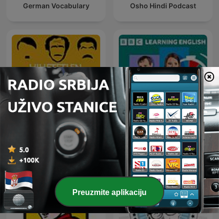
German Vocabulary
Osho Hindi Podcast
Hihetetlen Történelem
6 Minute English
Podcast
Preuzmite aplikaciju