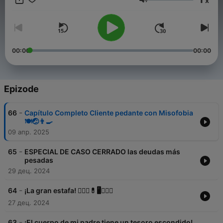
x
Jačina zvuka
00:00
00:00
Epizode
-
66
Capítulo Completo Cliente pedante con Misofobia
🍽️🤕👨‍🍳
09 апр. 2025
-
65
ESPECIAL DE CASO CERRADO las deudas más
pesadas
29 дец. 2024
-
64
¡La gran estafa! 👩🏼‍⚕💊🖥️👯🏻‍♂
27 дец. 2024
-
63
¡El cuerpo de mi padre tiene un tesoro escondido!