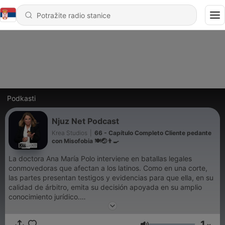
Podkasti
Njuz Net Podcast
Krea Studios
|
66 - Capítulo Completo Cliente pedante
con Misofobia 🍽️🤕👨‍🍳
La doctora Ana María Polo interviene en batallas legales
conmovedoras que afectan a los latinos. Como en una corte,
las partes presentan testigos y evidencias para que ella, en su
calidad de árbitro, emita su decisión apoyada en su amplio
conocimiento jurídico.
1