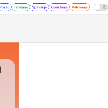
Posao
Teretana
Spavanje
Opuštanje
Putovanje
1