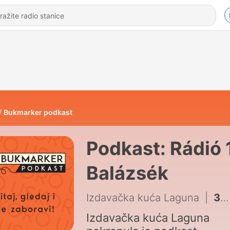
Bukmarker podkast
Podkast: Rádió 
Balázsék
Izdavačka kuća Laguna
|
34 - Jelena Bačić Alimpić: Ekskluzivni razgovor za finale prve sezone | Bukmarker podkast
Izdavačka kuća Laguna