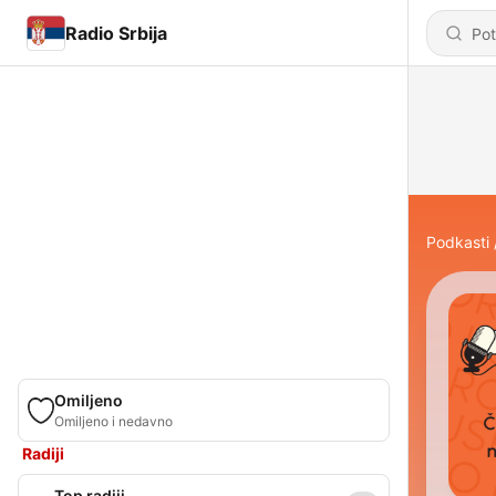
Radio Srbija
Podkasti
Omiljeno
Omiljeno i nedavno
Radiji
Top radiji