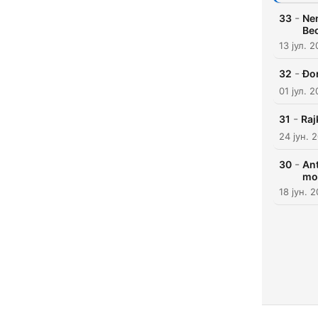
-
33
Nen
Beo
13 јул. 
-
32
Đor
01 јул. 
-
31
Raj
24 јун. 
-
30
Ant
mo
18 јун. 