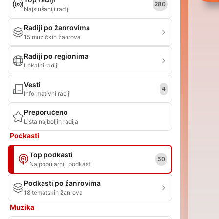
280
Najslušaniji radiji
Radiji po žanrovima
15 muzičkih žanrova
Radiji po regionima
Lokalni radiji
Vesti
4
Informativni radiji
Preporučeno
Lista najboljih radija
Podkasti
Top podkasti
50
Najpopularniji podkasti
Podkasti po žanrovima
18 tematskih žanrova
Muzika