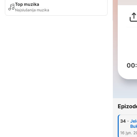
Top muzika
Najslušanija muzika
00
Epizod
-
34
Jel
Bu
16 јул. 