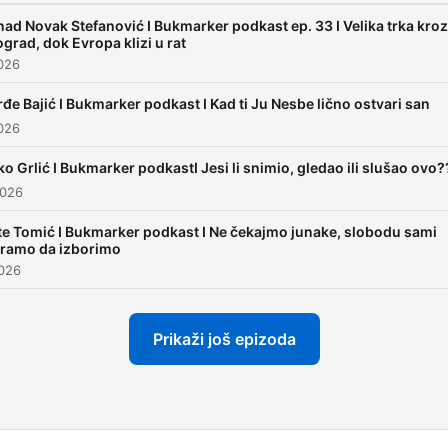
ad Novak Stefanović I Bukmarker podkast ep. 33 I Velika trka kroz
grad, dok Evropa klizi u rat
2026
đe Bajić I Bukmarker podkast I Kad ti Ju Nesbe lično ostvari san
2026
ko Grlić I Bukmarker podkastI Jesi li snimio, gledao ili slušao ovo?
2026
e Tomić I Bukmarker podkast I Ne čekajmo junake, slobodu sami
ramo da izborimo
2026
Prikaži još epizoda