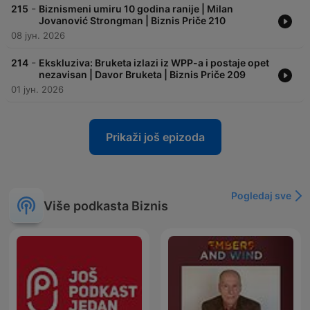
-
215
Biznismeni umiru 10 godina ranije | Milan
Jovanović Strongman | Biznis Priče 210
08 јун. 2026
-
214
Ekskluziva: Bruketa izlazi iz WPP-a i postaje opet
nezavisan | Davor Bruketa | Biznis Priče 209
01 јун. 2026
Prikaži još epizoda
Pogledaj sve
Više podkasta Biznis