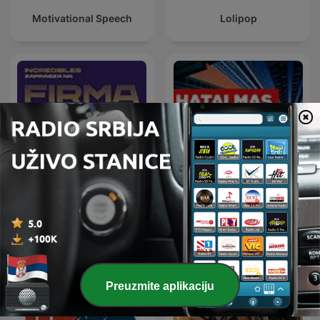
Motivational Speech
Lolipop
Firmament – wspólny
projekt programu
Hatalmas Arcok
InCredibles Sebastiana
Kulczyka i Radia 357
Preuzmite aplikaciju