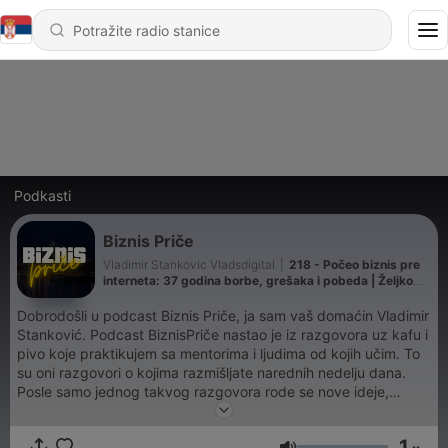
Podkasti
Biznis Priče
Vladimir Stankovic Vladsdigital
|
218 - Počeo biznis pre
interneta: 37 godina borbe, grešaka i pobeda | Željko
Tomić | Biznis Priče 213
Dobrodošli u podcast Biznis Priče, ja sam vaš domaćin Vladimir
Stanković. Podcast BiznisPriče nastao je iz razgovora uz kafu i
pivo koje praktikujem sa mentorima i ljudima od kojih učim. To
su oni razgovori o kojima razmišljate narednih nedelju dana.
Posle samo jednog takvog razgovora rode se nove ideje,
motivacija skoči a vi niste ista osoba. Takvi razgovori nekada
mogu da uštede i godine lutanja. Zašto to ne bih snimio i
1