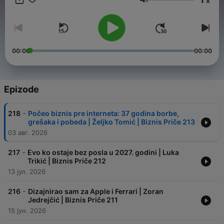
x
podelio sa vama?
Jačina zvuka
00:00
00:00
Epizode
-
218
Počeo biznis pre interneta: 37 godina borbe,
grešaka i pobeda | Željko Tomić | Biznis Priče 213
03 авг. 2026
-
217
Evo ko ostaje bez posla u 2027. godini | Luka
Trikić | Biznis Priče 212
13 јул. 2026
-
216
Dizajnirao sam za Apple i Ferrari | Zoran
Jedrejčić | Biznis Priče 211
15 јун. 2026