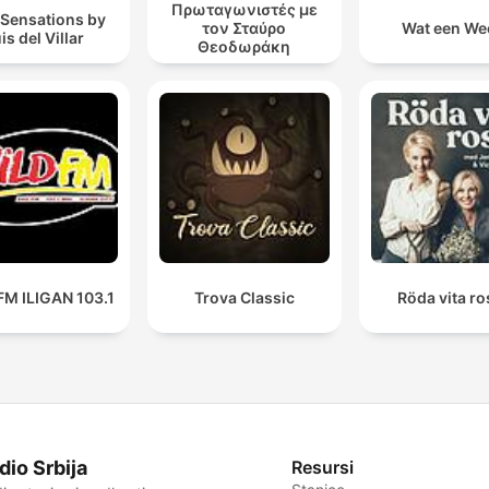
Πρωταγωνιστές με
 Sensations by
τον Σταύρο
Wat een We
is del Villar
Θεοδωράκη
FM ILIGAN 103.1
Trova Classic
Röda vita r
dio Srbija
Resursi