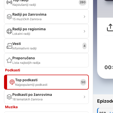
280
Najslušaniji radiji
Radiji po žanrovima
15 muzičkih žanrova
Radiji po regionima
Lokalni radiji
Vesti
4
Informativni radiji
Preporučeno
Lista najboljih radija
00
Podkasti
Top podkasti
50
Najpopularniji podkasti
Podkasti po žanrovima
18 tematskih žanrova
Epizod
Muzika