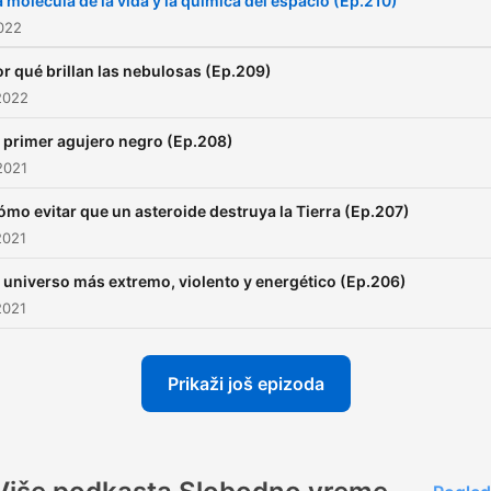
a molécula de la vida y la química del espacio (Ep.210)
2022
r qué brillan las nebulosas (Ep.209)
2022
l primer agujero negro (Ep.208)
2021
ómo evitar que un asteroide destruya la Tierra (Ep.207)
2021
l universo más extremo, violento y energético (Ep.206)
2021
Prikaži još epizoda