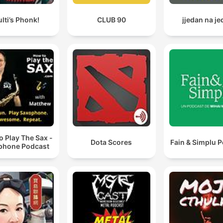
lti’s Phonk!
CLUB 90
jjedan na j
 Play The Sax -
Dota Scores
Fain & Simplu 
phone Podcast