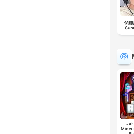
傾聽
Su
Juk
Minecr
Ei