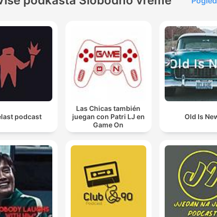
Više podkasta Slobodno vreme
Pogled
Las Chicas también
last podcast
juegan con Patri LJ en
Old Is Ne
Game On