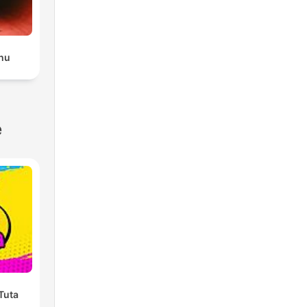
hu
e
 Tuta