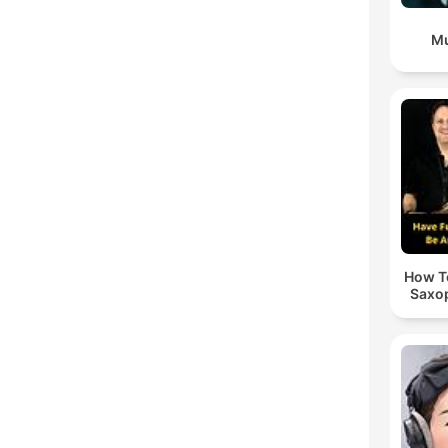
Mu
How To
Saxo