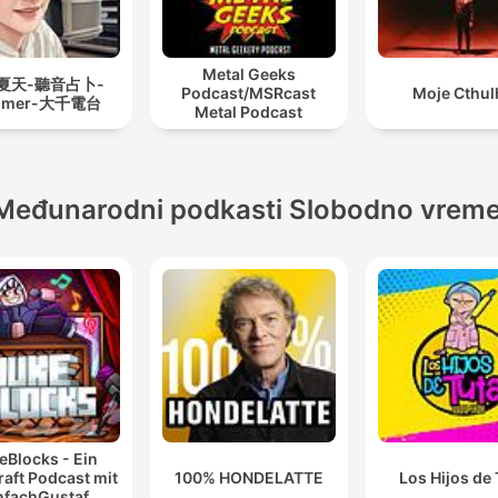
Metal Geeks
夏天-聽音占卜-
Podcast/MSRcast
Moje Cthul
mmer-大千電台
Metal Podcast
Međunarodni podkasti Slobodno vrem
eBlocks - Ein
aft Podcast mit
100% HONDELATTE
Los Hijos de
nfachGustaf