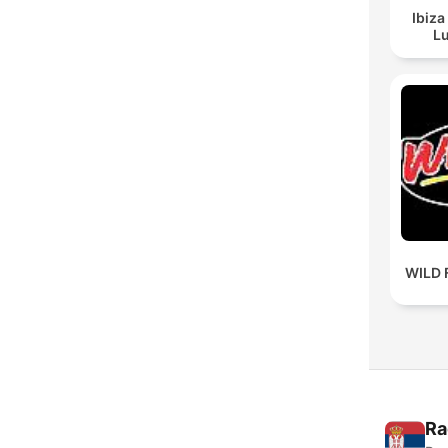
Ibiza
Lu
WILD 
Ra