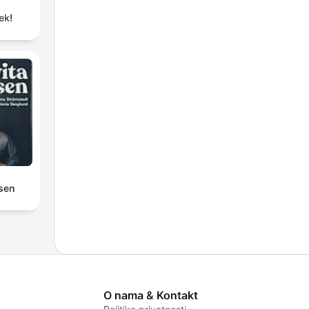
ek!
osen
O nama & Kontakt