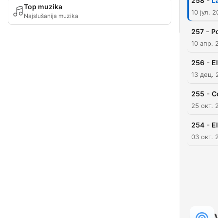
-
258
L
Top muzika
10 јул. 
Najslušanija muzika
-
257
Po
10 апр. 
-
256
E
13 дец. 
-
255
C
25 окт. 
-
254
E
03 окт. 