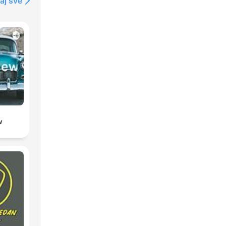
aj sve
w