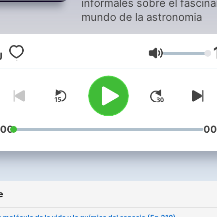
informales sobre el fascin
mundo de la astronomia
Jačina zvuka
:00
00
e