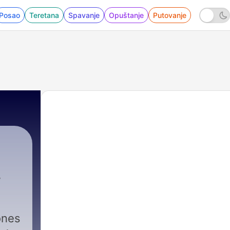
Posao
Teretana
Spavanje
Opuštanje
Putovanje
ones