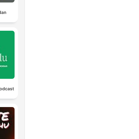
edan
Podcast