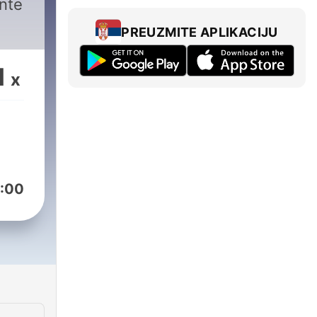
ante
PREUZMITE APLIKACIJU
1
x
:00