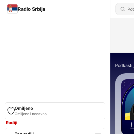
Radio Srbija
Podkasti
Omiljeno
Omiljeno i nedavno
Radiji
Top radiji