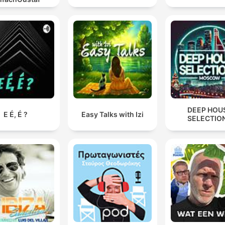
DEEP HOU
E É, É ?
Easy Talks with Izi
SELECTIO