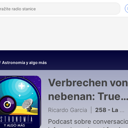
Astronomía y algo más
Verbrechen von
nebenan: True
Crime podkast
Ricardo Garcia
|
258 - La molécula de la vida y la química del espacio (Ep.210)
Podcast sobre conversaci