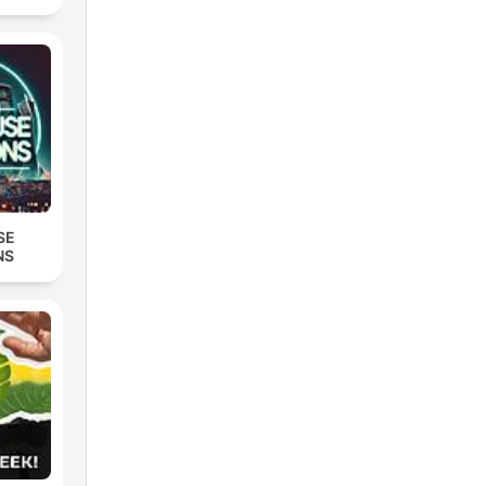
SE
NS