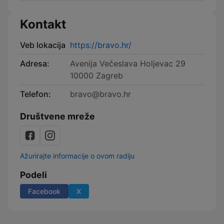
Kontakt
Veb lokacija
https://bravo.hr/
Adresa:
Avenija Večeslava Holjevac 29
10000 Zagreb
Telefon:
bravo@bravo.hr
Društvene mreže
Ažurirajte informacije o ovom radiju
Podeli
Facebook
X