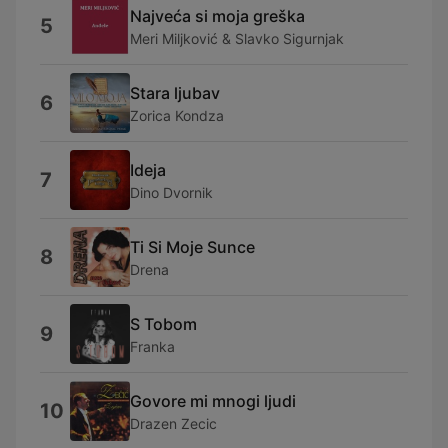
Najveća si moja greška
5
Meri Miljković & Slavko Sigurnjak
Stara ljubav
6
Zorica Kondza
Ideja
7
Dino Dvornik
Ti Si Moje Sunce
8
Drena
S Tobom
9
Franka
Govore mi mnogi ljudi
10
Drazen Zecic