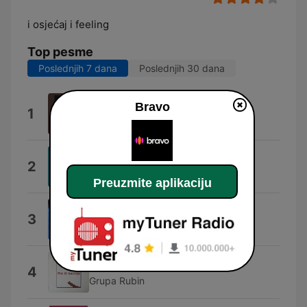
i osjećaj i feeling
Top pesme
Poslednjih 7 dana
Poslednjih 30 dana
Drama
Bravo
1
Matija Cvek
Golubovi
2
Martin Kosovec
Preuzmite aplikaciju
Probudi Me
3
Marko Nikolić
Pre ili Kasnije
4
Grupa Rubin