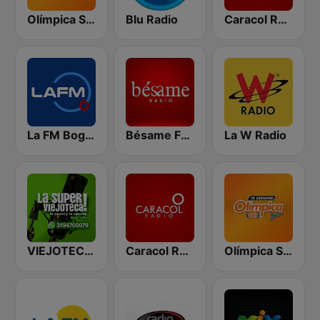
Olímpica Stereo - Medellín 104.9 FM
Blu Radio
Caracol Radio
La FM Bogotá
Bésame FM Bogotá
La W Radio
VIEJOTECA "para Beber y Gozar"
Caracol Radio Medellín
Olímpica Stereo Bogotá 105.9 FM