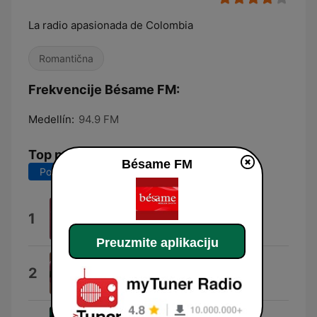
La radio apasionada de Colombia
Romantična
Frekvencije Bésame FM:
Medellín:
94.9 FM
Top pesme
Bésame FM
Poslednjih 7 dana
Poslednjih 30 dana
No Te Vayas Nunca
1
Jeronimo
Preuzmite aplikaciju
Antes que se vaya
2
MUDD