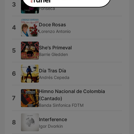
Te Mando Flores
3
Fonseca
Doce Rosas
4
Lorenzo Antonio
She's Primeval
5
Barrie Gledden
Día Tras Día
6
Andrés Cepeda
Himno Nacional de Colombia
7
(Cantado)
Banda Sinfonica FDTM
Interference
8
Igor Dvorkin