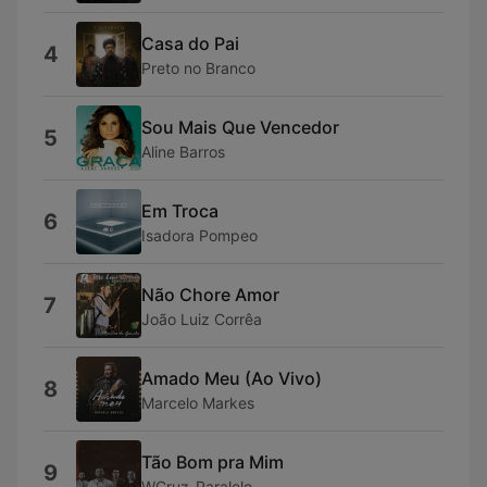
Casa do Pai
4
Preto no Branco
Sou Mais Que Vencedor
5
Aline Barros
Em Troca
6
Isadora Pompeo
Não Chore Amor
7
João Luiz Corrêa
Amado Meu (Ao Vivo)
8
Marcelo Markes
Tão Bom pra Mim
9
WCruz_Paralelo