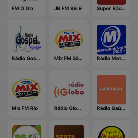
FM O Dia
JB FM 99.9
Super Rádio Tupi
Rádio Gospel Adoração
Mix FM São Paulo
Rádio Metropolitana 98.5 FM
Mix FM Rio
Rádio Globo RJ
Rádio Gaúcha ZH