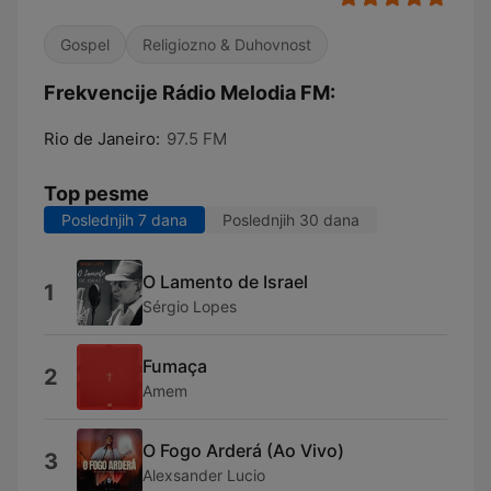
Gospel
Religiozno & Duhovnost
Frekvencije Rádio Melodia FM:
Rio de Janeiro:
97.5 FM
Top pesme
Poslednjih 7 dana
Poslednjih 30 dana
O Lamento de Israel
1
Sérgio Lopes
Fumaça
2
Amem
O Fogo Arderá (Ao Vivo)
3
Alexsander Lucio