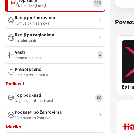
Top radiji
280
Najslušaniji radiji
Radiji po žanrovima
Povez
15 muzičkih žanrova
Radiji po regionima
Lokalni radiji
Vesti
4
Informativni radiji
Preporučeno
Lista najboljih radija
Podkasti
Extr
Top podkasti
50
Najpopularniji podkasti
Podkasti po žanrovima
18 tematskih žanrova
Muzika