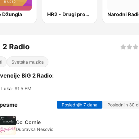
o Džungla
HR2 - Drugi program
Narodni Radi
 2 Radio
ti
Svetska muzika
vencije BiG 2 Radio:
 Luka:
91.5 FM
 pesme
Poslednjih 7 dana
Poslednjih 30 
Oci Cornie
Dubravka Nesovic