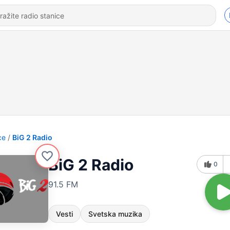
ce
BiG 2 Radio
BiG 2 Radio
0
91.5 FM
Vesti
Svetska muzika