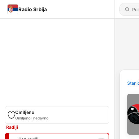
Radio Srbija
Stani
Omiljeno
Omiljeno i nedavno
Radiji