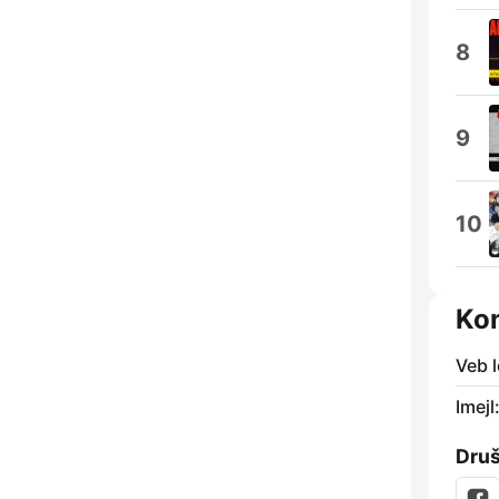
8
9
10
Ko
Veb l
Imejl
Dru