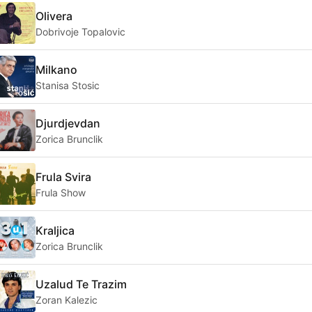
Olivera
Dobrivoje Topalovic
Milkano
Stanisa Stosic
Djurdjevdan
Zorica Brunclik
Frula Svira
Frula Show
Kraljica
Zorica Brunclik
Uzalud Te Trazim
Zoran Kalezic