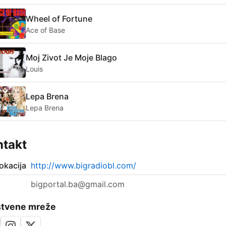
Wheel of Fortune
Ace of Base
Moj Zivot Je Moje Blago
Louis
Lepa Brena
Lepa Brena
ntakt
okacija
http://www.bigradiobl.com/
:
bigportal.ba@gmail.com
štvene mreže