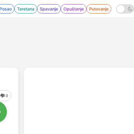
Posao
Teretana
Spavanje
Opuštanje
Putovanje
0