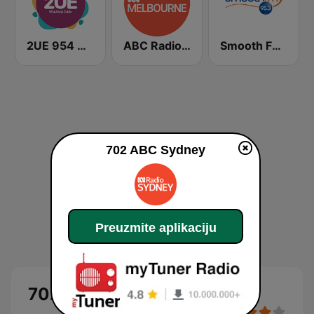
2UE 954 AM
ABC Radio Melbourne
Smooth FM 95.3 Sydney
702 ABC Sydney
Preuzmite aplikaciju
702 ABC Sydney