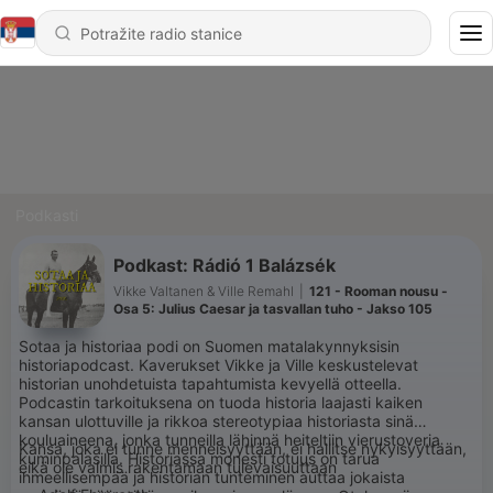
Podkasti
Podkast: Rádió 1 Balázsék
Vikke Valtanen & Ville Remahl
|
121 - Rooman nousu -
Osa 5: Julius Caesar ja tasvallan tuho - Jakso 105
Sotaa ja historiaa podi on Suomen matalakynnyksisin
historiapodcast. Kaverukset Vikke ja Ville keskustelevat
historian unohdetuista tapahtumista kevyellä otteella.
Podcastin tarkoituksena on tuoda historia laajasti kaiken
kansan ulottuville ja rikkoa stereotypiaa historiasta sinä
kouluaineena, jonka tunneilla lähinnä heiteltiin vierustoveria
Kansa, joka ei tunne menneisyyttään, ei hallitse nykyisyyttään,
kuminpalasilla. Historiassa monesti totuus on tarua
eikä ole valmis rakentamaan tulevaisuuttaan
ihmeellisempää ja historian tunteminen auttaa jokaista