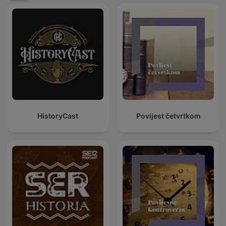
HistoryCast
Povijest četvrtkom