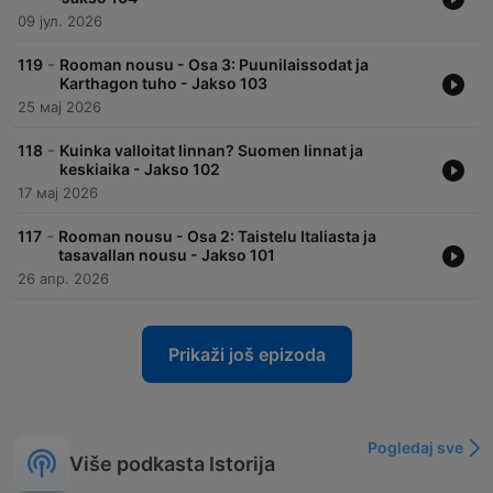
09 јул. 2026
-
119
Rooman nousu - Osa 3: Puunilaissodat ja
Karthagon tuho - Jakso 103
25 мај 2026
-
118
Kuinka valloitat linnan? Suomen linnat ja
keskiaika - Jakso 102
17 мај 2026
-
117
Rooman nousu - Osa 2: Taistelu Italiasta ja
tasavallan nousu - Jakso 101
26 апр. 2026
Prikaži još epizoda
Pogledaj sve
Više podkasta Istorija