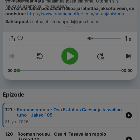
— Adolf Ehrnrooth
ymmärtämään tätä maailmaa jossa elämme. Otahan siis
mukava asento ja liity seuraan.
Jos haluat tukea podcastin tekoa ja lähettää jaksotoiveen, se
onnistuu:
https://www.buymeacoffee.com/sotaajahistoria
Sähköposti:
sotaajahistoriaapodi@gmail.com
1
x
Jačina zvuka
00:00
00:00
Epizode
-
121
Rooman nousu - Osa 5: Julius Caesar ja tasvallan
tuho - Jakso 105
31 јул. 2026
-
120
Rooman nousu - Osa 4: Tasavallan rappio -
Jakso 104