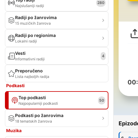
280
Najslušaniji radiji
Radiji po žanrovima
15 muzičkih žanrova
Radiji po regionima
Lokalni radiji
Vesti
4
Informativni radiji
Preporučeno
Lista najboljih radija
00
Podkasti
Top podkasti
50
Najpopularniji podkasti
Podkasti po žanrovima
18 tematskih žanrova
Epizod
Muzika