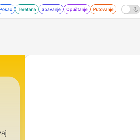
Posao
Teretana
Spavanje
Opuštanje
Putovanje
waj