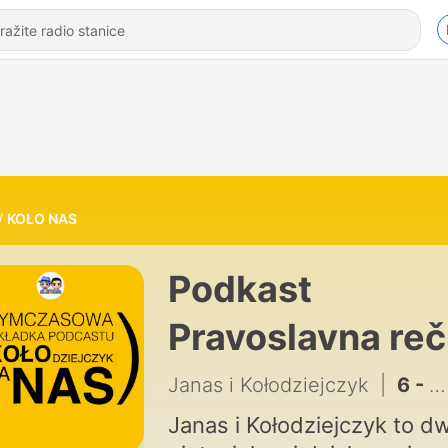
KOŁO NAS
Podkast
Pravoslavna reč
Janas i Kołodziejczyk
|
6 - Poranna Kawa #05 | gość: Irek Sieńko
Janas i Kołodziejczyk to d