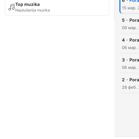
-
6
Pora
Top muzika
15 мар.
Najslušanija muzika
-
5
Pora
09 мар.
-
4
Pora
06 мар.
-
3
Pora
06 мар.
-
2
Pora
28 феб.