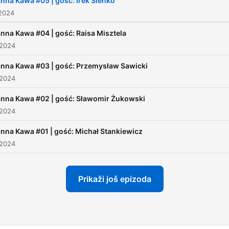
nna Kawa #05 | gość: Irek Sieńko
 2024
nna Kawa #04 | gość: Raisa Misztela
 2024
nna Kawa #03 | gość: Przemysław Sawicki
 2024
nna Kawa #02 | gość: Sławomir Żukowski
 2024
nna Kawa #01 | gość: Michał Stankiewicz
 2024
Prikaži još epizoda